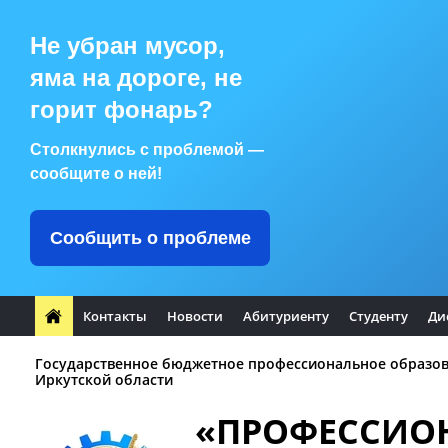
Не убран мусор,
яма на дороге, не
горит фонарь?
Столкнулись с проблемой —
сообщите о ней!
Сообщить о проблеме
Контакты
Новости
Абитуриенту
Студенту
Ди
Государственное бюджетное профессиональное образо
Иркутской области
«ПРОФЕССИО