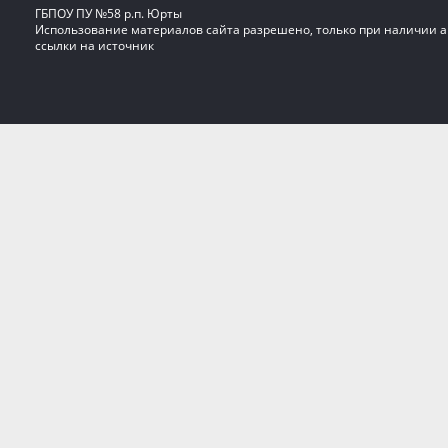
ГБПОУ ПУ №58 р.п. Юрты
Использование материалов сайта разрешено, только при наличии 
ссылки на источник