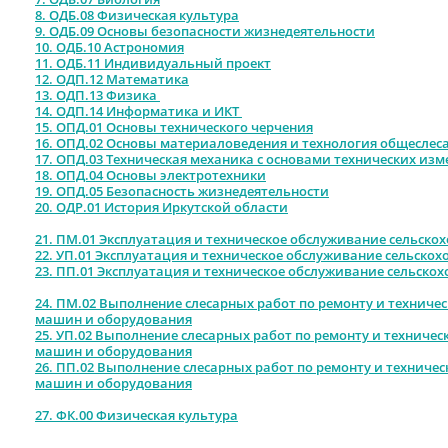
8.
ОДБ.08 Физическая культура
9.
ОДБ.09 Основы безопасности жизнедеятельности
10.
ОДБ.10 Астрономия
11. ОДБ.11 Индивидуальный проект
12.
ОДП.12
Математика
13.
ОДП.13
Физика
14.
ОДП.14
Информатика и ИКТ
15. ОПД.01
Основы технического черчения
16. ОПД.02 Основы материаловедения и технология общеслес
17. ОПД.03 Техническая механика с основами технических из
18. ОПД.04 Основы электротехники
19. ОПД.05 Безопасность жизнедеятельности
20. ОДР.01
История Иркутской области
21. ПМ.01 Эксплуатация и техническое обслуживание сельск
22. УП
.01 Эксплуатация и техническое обслуживание сельско
23.
ПП.01 Эксплуатация и техническое обслуживание сельско
24. ПМ.02
Выполнение слесарных работ по ремонту и техниче
машин и оборудования
25. УП
.02
Выполнение слесарных работ по ремонту и техниче
машин и оборудования
26. ПП.02
Выполнение слесарных работ по ремонту и техниче
машин и оборудования
27. ФК.00 Физическая культура