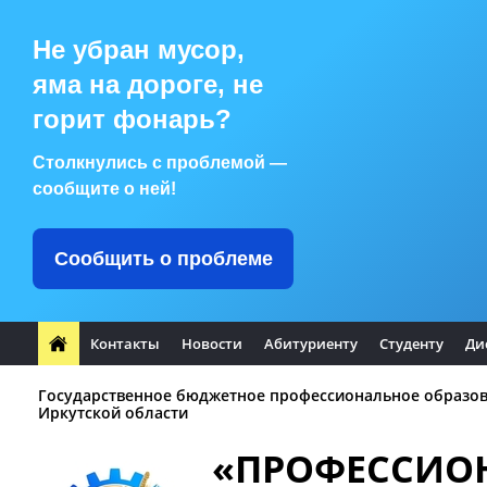
Не убран мусор,
яма на дороге, не
горит фонарь?
Столкнулись с проблемой —
сообщите о ней!
Сообщить о проблеме
Контакты
Новости
Абитуриенту
Студенту
Ди
Государственное бюджетное профессиональное образо
Иркутской области
«ПРОФЕССИО