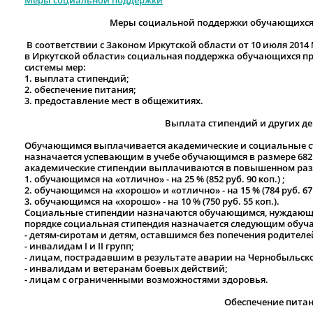
Меры социальной поддержки
Меры социальной поддержки обучающихся в
В соответствии с Законом Иркутской области от 10 июля 2014
в Иркутской области» социальная поддержка обучающихся п
системы мер:
1. выплата стипендий;
2. обеспечение питания;
3. предоставление мест в общежитиях.
Выплата стипендий и других д
Обучающимся выплачивается академические и социальные с
назначается успевающим в учебе обучающимся в размере 682 ру
академические стипендии выплачиваются в повышенном раз
1. обучающимся на «отлично» - на 25 % (852 руб. 90 коп.) ;
2. обучающимся на «хорошо» и «отлично» - на 15
%
(784 руб. 67
3. обучающимся на «хорошо» - на 10
%
(750 руб. 55 коп.).
Социальные стипендии назначаются обучающимся, нуждающ
порядке социальная стипендия назначается следующим обу
- детям-сиротам и детям, оставшимся без попечения родителей
- инвалидам I и II групп;
- лицам, пострадавшим в результате аварии на Чернобыльск
- инвалидам и ветеранам боевых действий;
- лицам с ограниченными возможностями здоровья.
Обеспечение питан