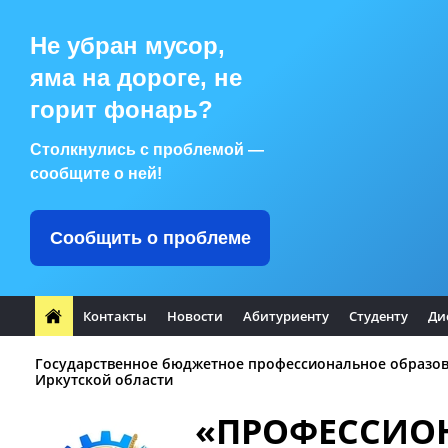
Не убран мусор,
яма на дороге, не
горит фонарь?
Столкнулись с проблемой —
сообщите о ней!
Сообщить о проблеме
Контакты
Новости
Абитуриенту
Студенту
Ди
Государственное бюджетное профессиональное образо
Иркутской области
«ПРОФЕССИО