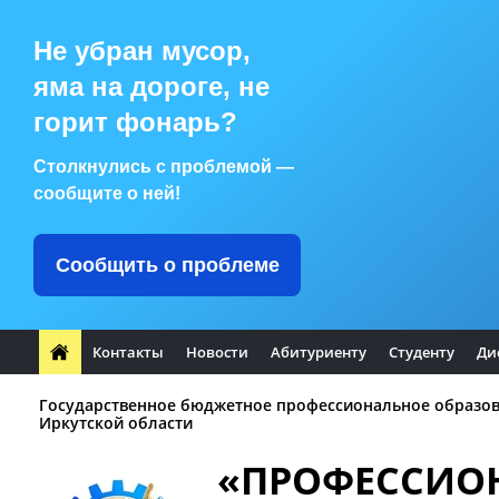
Не убран мусор,
яма на дороге, не
горит фонарь?
Столкнулись с проблемой —
сообщите о ней!
Сообщить о проблеме
Контакты
Новости
Абитуриенту
Студенту
Ди
Государственное бюджетное профессиональное образо
Иркутской области
«ПРОФЕССИО