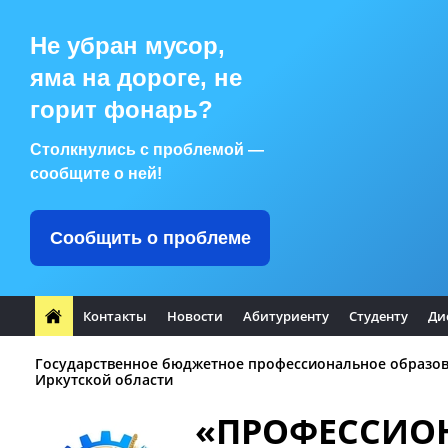
Не убран мусор,
яма на дороге, не
горит фонарь?
Столкнулись с проблемой —
сообщите о ней!
Сообщить о проблеме
Контакты
Новости
Абитуриенту
Студенту
Ди
Государственное бюджетное профессиональное образо
Иркутской области
«ПРОФЕССИО