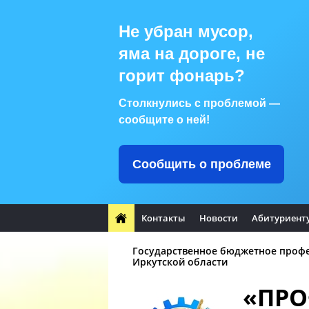
Не убран мусор,
яма на дороге, не
горит фонарь?
Столкнулись с проблемой —
сообщите о ней!
Сообщить о проблеме
Контакты
Новости
Абитуриент
Государственное бюджетное проф
Иркутской области
«ПР