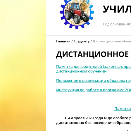
УЧИЛ
Год основания
Главная
Студенту
Дистанционное обуч
ДИСТАНЦИОННОЕ 
П
амятка для родителей (законных пр
дистанционном обучении
Положение о реализации образовател
Инструкция по работе в программе Z
Памятка
С 4 апреля 2020 года и до особого р
дистанционно без посещения образов