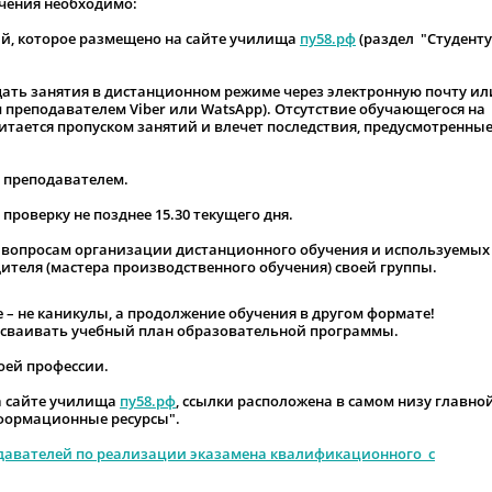
чения необходимо:
ий
, которое размещено на сайте училища
пу58.рф
(раздел "Студенту
ать занятия в дистанционном режиме через электронную почту ил
 преподавателем Viber или WatsApp). Отсутствие обучающегося на
читается пропуском занятий и влечет последствия, предусмотренны
 преподавателем.
роверку не позднее 15.30 текущего дня.
вопросам организации дистанционного обучения и используемых
одителя (мастера производственного обучения) своей группы.
 – не каникулы, а продолжение обучения в другом формате!
осваивать учебный план образовательной программы.
оей профессии.
а сайте училища
пу58.рф
, ссылки расположена в самом низу главно
нформационные ресурсы".
давателей по реализации эказамена квалификационного с