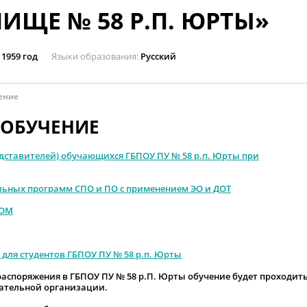
ИЩЕ № 58 Р.П. ЮРТЫ»
1959 год
Языки образования
Русский
ение
ОБУЧЕНИЕ
едставителей) обучающихся
ГБПОУ ПУ № 58 р.п. Юрты при
ьных программ СПО и ПО с применением ЭО и ДОТ
OOM
 для студентов ГБПОУ ПУ № 58 р.п. Юрты
аспоряжения в ГБПОУ ПУ № 58 р.П. Юрты обучение будет проходит
ательной организации.