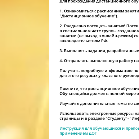
Для прохождения дистанционного обу
1. Ознакомиться с расписанием занят
"Дистанционное обучение").
2. Ежедневно посещать занятия!
Посещ
в специальном чате группы созданном
занятии (не выход в онлайн-режим) с
законодательством РФ.
3.
Выполнять задания,
разработанные
4.
Отправлять
выполненную работу на п
Получить подробную информацию по 
для этого ресурсах у классного руков
Помните, что дистанционное обучение
Обучающийся должен в полной мере 
Изучайте дополнительные темы по св
Использовать электронные ресурсы н
страницы и в разделе "Студенту"- "И
Инструкция для обучающихся и препо
применением ДОТ