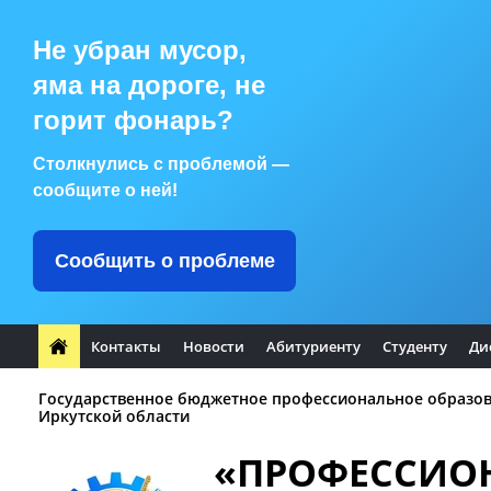
Не убран мусор,
яма на дороге, не
горит фонарь?
Столкнулись с проблемой —
сообщите о ней!
Сообщить о проблеме
Контакты
Новости
Абитуриенту
Студенту
Ди
Государственное бюджетное профессиональное образо
Иркутской области
«ПРОФЕССИО