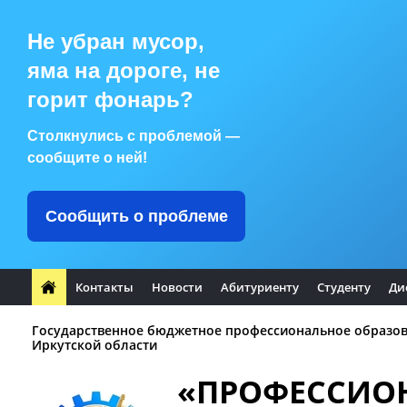
Не убран мусор,
яма на дороге, не
горит фонарь?
Столкнулись с проблемой —
сообщите о ней!
Сообщить о проблеме
Контакты
Новости
Абитуриенту
Студенту
Ди
Государственное бюджетное профессиональное образо
Иркутской области
«ПРОФЕССИО