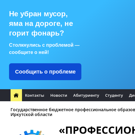
Не убран мусор,
яма на дороге, не
горит фонарь?
Столкнулись с проблемой —
сообщите о ней!
Сообщить о проблеме
Контакты
Новости
Абитуриенту
Студенту
Ди
Государственное бюджетное профессиональное образо
Иркутской области
«ПРОФЕССИО