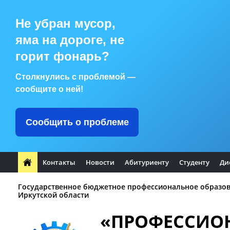
Не убран мусор,
яма на дороге, не
горит фонарь?
Столкнулись с проблемой —
сообщите о ней!
Сообщить о проблеме
Контакты
Новости
Абитуриенту
Студенту
Ди
Государственное бюджетное профессиональное образо
Иркутской области
«ПРОФЕССИО