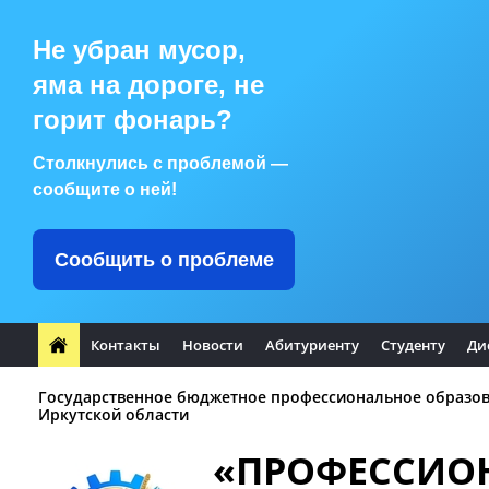
Не убран мусор,
яма на дороге, не
горит фонарь?
Столкнулись с проблемой —
сообщите о ней!
Сообщить о проблеме
Контакты
Новости
Абитуриенту
Студенту
Ди
Государственное бюджетное профессиональное образо
Иркутской области
«ПРОФЕССИО