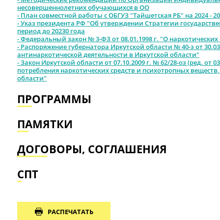
несовершеннолетних обучающихся в ОО
- План совместной работы с ОБГУЗ "Тайшетская РБ" на 2024 - 20
- Указ президента РФ "Об утверждении Стратегии государств
период до 20230 года
- Федеральный закон № 3-ФЗ от 08.01.1998 г. "О наркотически
- Распоряжение губернатора Иркутской области № 40-з от 30.0
антинаркотической деятельности в Иркутской области"
- Закон Иркутской области от 07.10.2009 г. № 62/28-оз (ред. от 
потребления наркотических средств и психотропных веществ
области"
ПРОГРАММЫ
ПАМЯТКИ
ДОГОВОРЫ, СОГЛАШЕНИЯ
СПТ
РАСПЕЧАТАТЬ