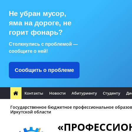
Не убран мусор,
яма на дороге, не
горит фонарь?
Столкнулись с проблемой —
сообщите о ней!
Сообщить о проблеме
Контакты
Новости
Абитуриенту
Студенту
Ди
Государственное бюджетное профессиональное образо
Иркутской области
«ПРОФЕССИО