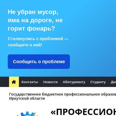
Не убран мусор,
яма на дороге, не
горит фонарь?
Столкнулись с проблемой —
сообщите о ней!
Сообщить о проблеме
Контакты
Новости
Абитуриенту
Студенту
Ди
Государственное бюджетное профессиональное образо
Иркутской области
«ПРОФЕССИО