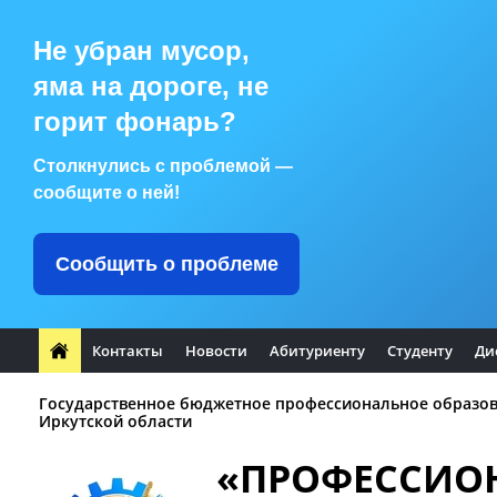
Не убран мусор,
яма на дороге, не
горит фонарь?
Столкнулись с проблемой —
сообщите о ней!
Сообщить о проблеме
Контакты
Новости
Абитуриенту
Студенту
Ди
Государственное бюджетное профессиональное образо
Иркутской области
«ПРОФЕССИО