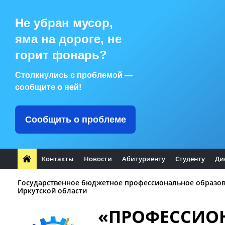
Не убран мусор,
яма на дороге, не
горит фонарь?
Столкнулись с проблемой —
сообщите о ней!
Сообщить о проблеме
Контакты
Новости
Абитуриенту
Студенту
Ди
Государственное бюджетное профессиональное образо
Иркутской области
«ПРОФЕССИО