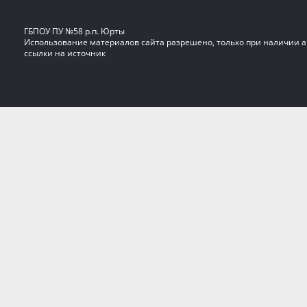
ГБПОУ ПУ №58 р.п. Юрты
Использование материалов сайта разрешено, только при наличии 
ссылки на источник