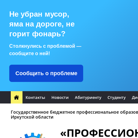
Не убран мусор,
яма на дороге, не
горит фонарь?
Столкнулись с проблемой —
сообщите о ней!
Сообщить о проблеме
Контакты
Новости
Абитуриенту
Студенту
Ди
Государственное бюджетное профессиональное образо
Иркутской области
«ПРОФЕССИО