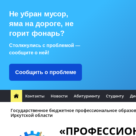
Не убран мусор,
яма на дороге, не
горит фонарь?
Столкнулись с проблемой —
сообщите о ней!
Сообщить о проблеме
Контакты
Новости
Абитуриенту
Студенту
Ди
Государственное бюджетное профессиональное образо
Иркутской области
«ПРОФЕССИО