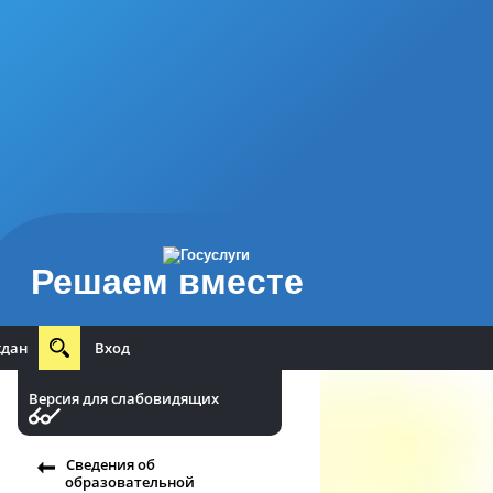
Решаем вместе
ждан
Вход
Версия для слабовидящих
Сведения об
образовательной