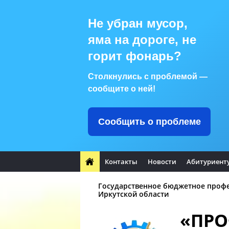
Не убран мусор,
яма на дороге, не
горит фонарь?
Столкнулись с проблемой —
сообщите о ней!
Сообщить о проблеме
Контакты
Новости
Абитуриент
Государственное бюджетное проф
Иркутской области
«ПР