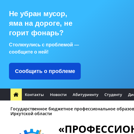
Не убран мусор,
яма на дороге, не
горит фонарь?
Столкнулись с проблемой —
сообщите о ней!
Сообщить о проблеме
Контакты
Новости
Абитуриенту
Студенту
Ди
Государственное бюджетное профессиональное образо
Иркутской области
«ПРОФЕССИО