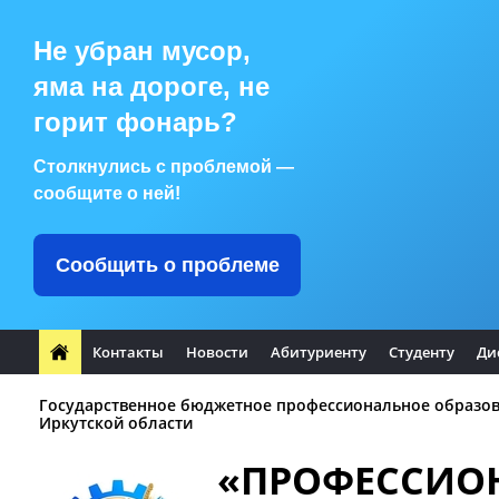
Не убран мусор,
яма на дороге, не
горит фонарь?
Столкнулись с проблемой —
сообщите о ней!
Сообщить о проблеме
Контакты
Новости
Абитуриенту
Студенту
Ди
Государственное бюджетное профессиональное образо
Иркутской области
«ПРОФЕССИО