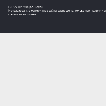
ГБПОУ ПУ №58 р.п. Юрты
Использование материалов сайта разрешено, только при наличии 
ссылки на источник