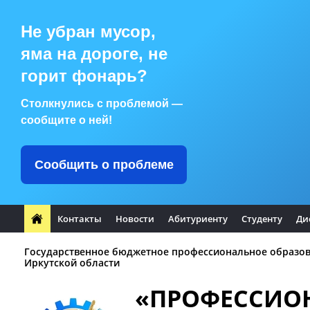
Не убран мусор,
яма на дороге, не
горит фонарь?
Столкнулись с проблемой —
сообщите о ней!
Сообщить о проблеме
Контакты
Новости
Абитуриенту
Студенту
Ди
Государственное бюджетное профессиональное образо
Иркутской области
«ПРОФЕССИО