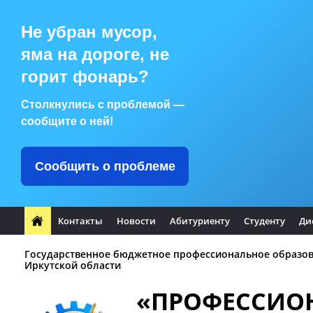
Не убран мусор,
яма на дороге, не
горит фонарь?
Столкнулись с проблемой —
сообщите о ней!
Сообщить о проблеме
Контакты
Новости
Абитуриенту
Студенту
Ди
Государственное бюджетное профессиональное образо
Иркутской области
«ПРОФЕССИО