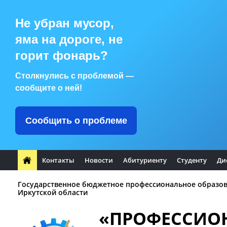
Не убран мусор,
яма на дороге, не
горит фонарь?
Столкнулись с проблемой —
сообщите о ней!
Сообщить о проблеме
Контакты
Новости
Абитуриенту
Студенту
Ди
Государственное бюджетное профессиональное образо
Иркутской области
«ПРОФЕССИО