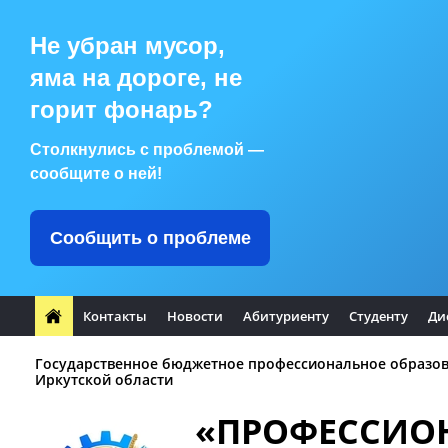
Не убран мусор,
яма на дороге, не
горит фонарь?
Столкнулись с проблемой —
сообщите о ней!
Сообщить о проблеме
Контакты
Новости
Абитуриенту
Студенту
Ди
Государственное бюджетное профессиональное образо
Иркутской области
«ПРОФЕССИО