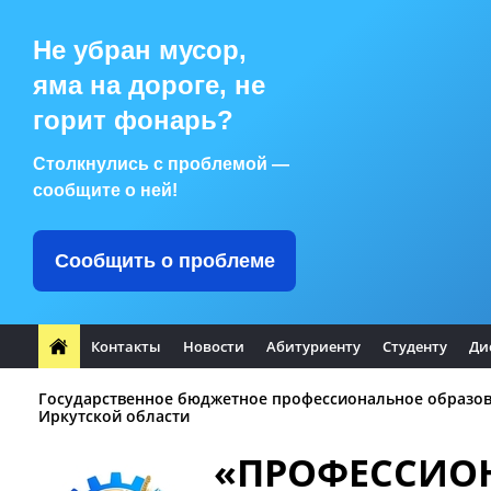
Не убран мусор,
яма на дороге, не
горит фонарь?
Столкнулись с проблемой —
сообщите о ней!
Сообщить о проблеме
Контакты
Новости
Абитуриенту
Студенту
Ди
Государственное бюджетное профессиональное образо
Иркутской области
«ПРОФЕССИО