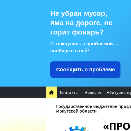
Не убран мусор,
яма на дороге, не
горит фонарь?
Столкнулись с проблемой —
сообщите о ней!
Сообщить о проблеме
Контакты
Новости
Абитуриент
Государственное бюджетное проф
Иркутской области
«ПР