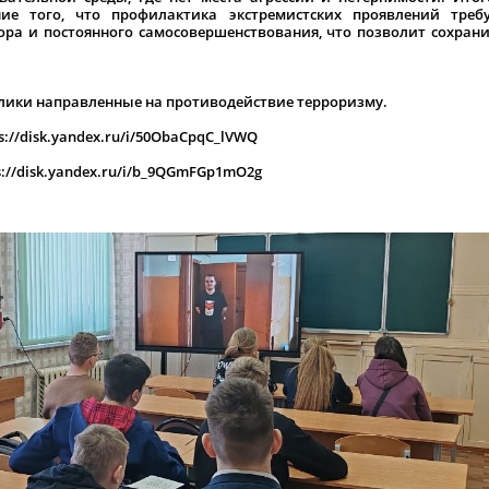
е того, что профилактика экстремистских проявлений требу
ора и постоянного самосовершенствования, что позволит сохран
ики направленные на противодействие терроризму.
s://disk.yandex.ru/i/50ObaCpqC_lVWQ
s://disk.yandex.ru/i/b_9QGmFGp1mO2g