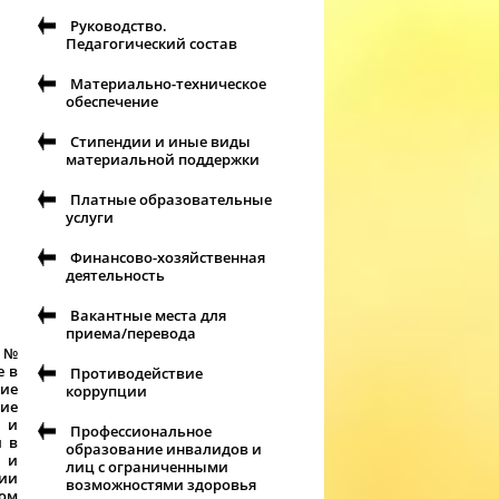
Руководство.
Педагогический состав
Материально-техническое
обеспечение
Стипендии и иные виды
материальной поддержки
Платные образовательные
услуги
Финансово-хозяйственная
деятельность
Вакантные места для
приема/перевода
е №
е в
Противодействие
ние
коррупции
ие
 и
Профессиональное
и в
образование инвалидов и
 и
лиц с ограниченными
нии
возможностями здоровья
гом