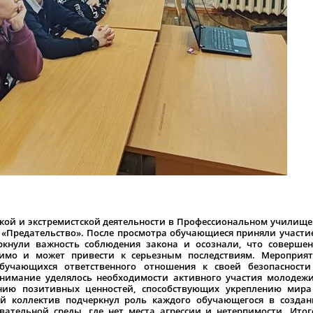
кой и экстремистской деятельности в Профессиональном училищ
а «Предательство». После просмотра обучающиеся приняли участи
ркнули важность соблюдения закона и осознали, что соверше
имо и может привести к серьезным последствиям. Мероприят
бучающихся ответственного отношения к своей безопасности
нимание уделялось необходимости активного участия молодеж
ию позитивных ценностей, способствующих укреплению мира
ий коллектив подчеркнул роль каждого обучающегося в созда
вательной среды, где нет места агрессии и нетерпимости. Ито