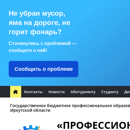
Не убран мусор,
яма на дороге, не
горит фонарь?
Столкнулись с проблемой —
сообщите о ней!
Сообщить о проблеме
Контакты
Новости
Абитуриенту
Студенту
Ди
Государственное бюджетное профессиональное образо
Иркутской области
«ПРОФЕССИО