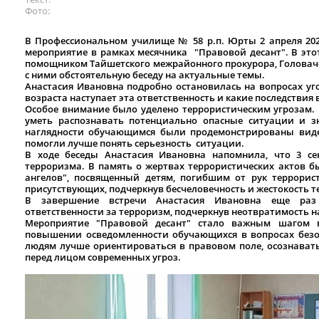
Фото
В Профессиональном училище № 58 р.п. Юрты 2 апреля 202
мероприятие в рамках месячника "Правовой десант". В это
помощником Тайшетского межрайонного прокурора, Головачё
с ними обстоятельную беседу на актуальные темы.
Анастасия Ивановна подробно остановилась на вопросах уго
возраста наступает эта ответственность и какие последствия 
Особое внимание было уделено террористическим угрозам. 
уметь распознавать потенциально опасные ситуации и зн
наглядности обучающимся были продемонстрированы виде
помогли лучше понять серьезность ситуации.
В ходе беседы Анастасия Ивановна напомнила, что 3 се
терроризма. В память о жертвах террористических актов б
ангелов", посвященный детям, погибшим от рук террорис
присутствующих, подчеркнув бесчеловечность и жестокость 
В завершение встречи Анастасия Ивановна еще раз
ответственности за терроризм, подчеркнув неотвратимость н
Мероприятие "Правовой десант" стало важным шагом 
повышении осведомленности обучающихся в вопросах безо
людям лучше ориентироваться в правовом поле, осознават
перед лицом современных угроз.