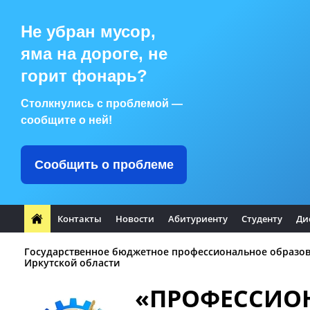
Не убран мусор,
яма на дороге, не
горит фонарь?
Столкнулись с проблемой —
сообщите о ней!
Сообщить о проблеме
Контакты
Новости
Абитуриенту
Студенту
Ди
Государственное бюджетное профессиональное образо
Иркутской области
«ПРОФЕССИО