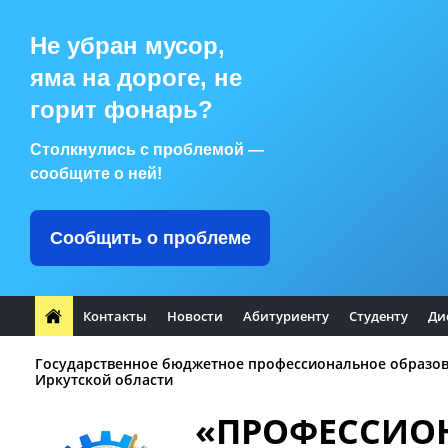
Не убран мусор,
яма на дороге, не
горит фонарь?
Столкнулись с проблемой —
сообщите о ней!
Сообщить о проблеме
Контакты
Новости
Абитуриенту
Студенту
Ди
Государственное бюджетное профессиональное образо
Иркутской области
«ПРОФЕССИО