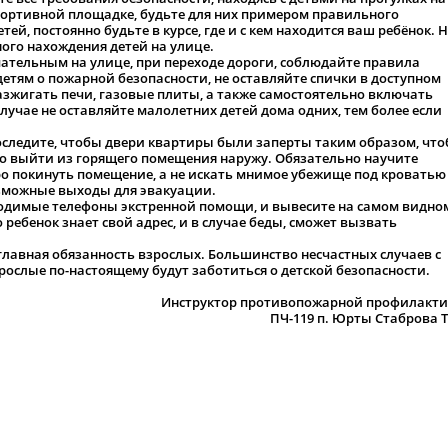
спортивной площадке, будьте для них примером правильного
тей, постоянно будьте в курсе, где и с кем находится ваш ребёнок. 
ного нахождения детей на улице.
тельным на улице, при переходе дороги, соблюдайте правила
етям о пожарной безопасности, не оставляйте спички в доступном
разжигать печи, газовые плиты, а также самостоятельно включать
лучае не оставляйте малолетних детей дома одних, тем более если
проследите, чтобы двери квартиры были заперты таким образом, чт
но выйти из горящего помещения наружу. Обязательно научите
ро покинуть помещение, а не искать мнимое убежище под кроватью
озможные выходы для эвакуации.
ходимые телефоны экстренной помощи, и вывесите на самом видно
о ребенок знает свой адрес, и в случае беды, сможет вызвать
 главная обязанность взрослых. Большинство несчастных случаев с
рослые по-настоящему будут заботиться о детской безопасности.
Инструктор противопожарной профилакт
ПЧ-119 п. Юрты Стаброва Т