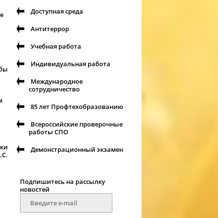
Доступная среда
Не
Антитеррор
Учебная работа
Индивидуальная работа
обы
Международное
сотрудничество
м
85 лет Профтехобразованию
Всероссийские проверочные
работы СПО
ики
Демонстрационный экзамен
.С.
Подпишитесь на рассылку
новостей