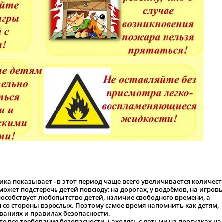
ика показывает - в этот период чаще всего увеличивается количес
может подстеречь детей повсюду: на дорогах, у водоёмов, на игров
способствует любопытство детей, наличие свободного времени, а
я со стороны взрослых. Поэтому самое время напомнить как детям,
ованиях и правилах безопасности.
 все требования безопасности, находясь с детьми на прогулках на