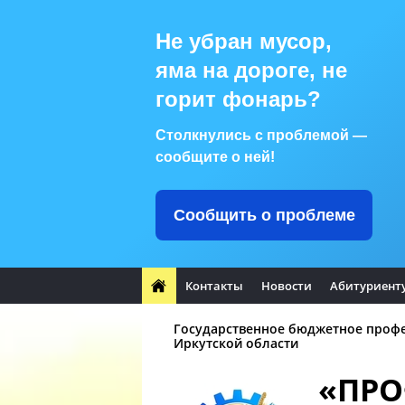
Не убран мусор,
яма на дороге, не
горит фонарь?
Столкнулись с проблемой —
сообщите о ней!
Сообщить о проблеме
Контакты
Новости
Абитуриент
Государственное бюджетное проф
Иркутской области
«ПР