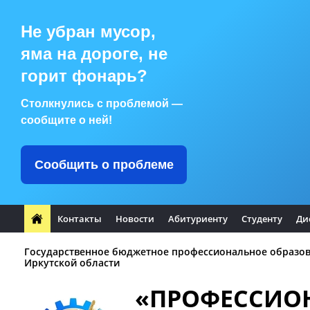
Не убран мусор,
яма на дороге, не
горит фонарь?
Столкнулись с проблемой —
сообщите о ней!
Сообщить о проблеме
Контакты
Новости
Абитуриенту
Студенту
Ди
Государственное бюджетное профессиональное образо
Иркутской области
«ПРОФЕССИО