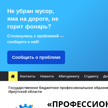
Не убран мусор,
яма на дороге, не
горит фонарь?
Столкнулись с проблемой —
сообщите о ней!
Сообщить о проблеме
Контакты
Новости
Абитуриенту
Студенту
Ди
Государственное бюджетное профессиональное образо
Иркутской области
«ПРОФЕССИО