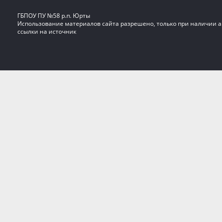
ГБПОУ ПУ №58 р.п. Юрты
Использование материалов сайта разрешено, только при наличии 
ссылки на источник