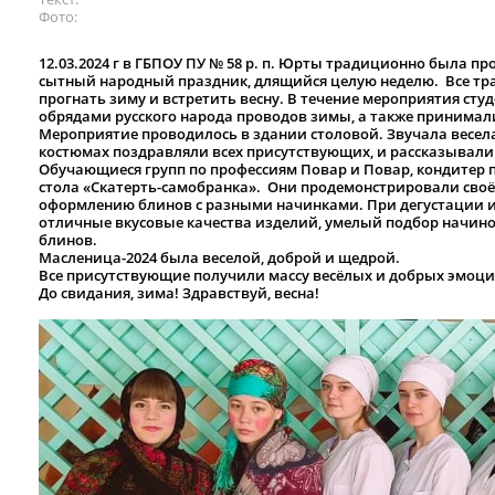
Фото
12.03.2024 г в ГБПОУ ПУ № 58 р. п. Юрты традиционно была п
сытный народный праздник, длящийся целую неделю. Все тр
прогнать зиму и встретить весну. В течение мероприятия ст
обрядами русского народа проводов зимы, а также принимал
Мероприятие проводилось в здании столовой. Звучала весела
костюмах поздравляли всех присутствующих, и рассказывали
Обучающиеся групп по профессиям Повар и Повар, кондитер
стола «Скатерть-самобранка». Они продемонстрировали своё
оформлению блинов с разными начинками. При дегустации 
отличные вкусовые качества изделий, умелый подбор начинок
блинов.
Масленица-2024 была веселой, доброй и щедрой.
Все присутствующие получили массу весёлых и добрых эмоци
До свидания, зима! Здравствуй, весна!