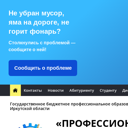
Не убран мусор,
яма на дороге, не
горит фонарь?
Столкнулись с проблемой —
сообщите о ней!
Сообщить о проблеме
Контакты
Новости
Абитуриенту
Студенту
Ди
Государственное бюджетное профессиональное образо
Иркутской области
«ПРОФЕССИО