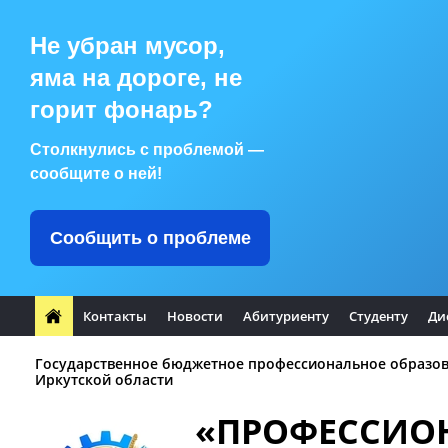
Не убран мусор,
яма на дороге, не
горит фонарь?
Столкнулись с проблемой —
сообщите о ней!
Сообщить о проблеме
Контакты
Новости
Абитуриенту
Студенту
Ди
Государственное бюджетное профессиональное образо
Иркутской области
«ПРОФЕССИО