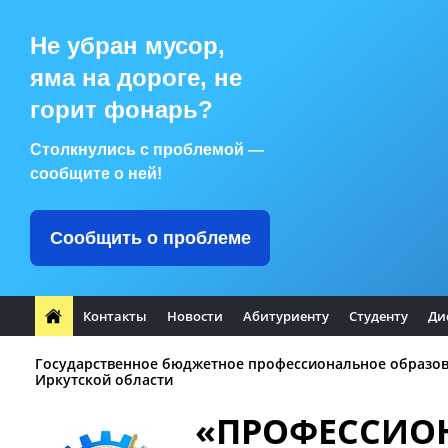
Не убран мусор,
яма на дороге, не
горит фонарь?
Столкнулись с проблемой —
сообщите о ней!
Сообщить о проблеме
Контакты
Новости
Абитуриенту
Студенту
Ди
Государственное бюджетное профессиональное образо
Иркутской области
«ПРОФЕССИО