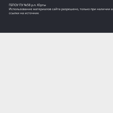
ГБПОУ ПУ №58 р.п. Юрты
Использование материалов сайта разрешено, только при наличии 
ссылки на источник