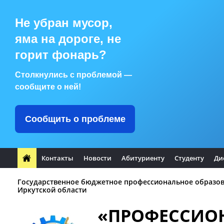
Не убран мусор,
яма на дороге, не
горит фонарь?
Столкнулись с проблемой —
сообщите о ней!
Сообщить о проблеме
Контакты
Новости
Абитуриенту
Студенту
Ди
Государственное бюджетное профессиональное образо
Иркутской области
«ПРОФЕССИО