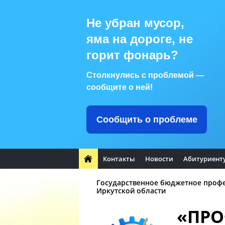
Не убран мусор,
яма на дороге, не
горит фонарь?
Столкнулись с проблемой —
сообщите о ней!
Сообщить о проблеме
Контакты
Новости
Абитуриент
Государственное бюджетное проф
Иркутской области
«ПР