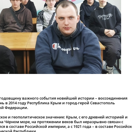
2 годовщину важного события новейшей истории – воссоединения
ень в 2014 году Республика Крым и город-герой Севастополь
ой Федерации.
кое и геополитическое значение: Крым, с его древней историей и
а Чёрном море, на протяжении веков был неразрывно связан с
лся в составе Российской империи, а с 1921 года – в составе Российс
еской Республики.