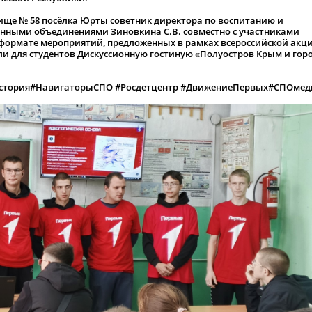
ище № 58 посёлка Юрты советник директора по воспитанию и
нными объединениями Зиновкина С.В. совместно с участниками
 формате мероприятий, предложенных в рамках всероссийской акц
ели для студентов Дискуссионную гостиную «Полуостров Крым и гор
стория#НавигаторыСПО #Росдетцентр #ДвижениеПервых#СПОмед