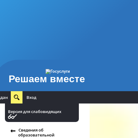
Решаем вместе
ждан
Вход
Версия для слабовидящих
Сведения об
образовательной