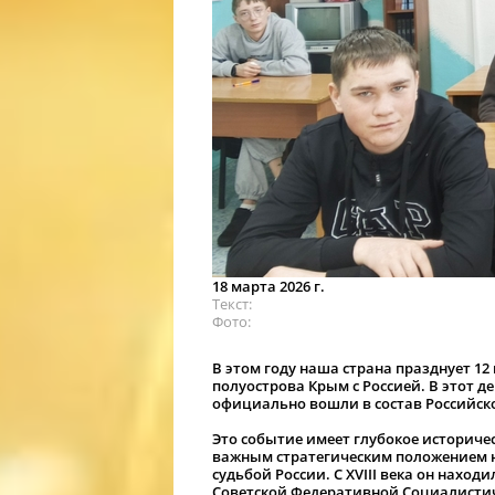
18 марта 2026 г.
Текст
Фото
В этом году наша страна празднует 1
полуострова Крым с Россией. В этот д
официально вошли в состав Российск
Это событие имеет глубокое историчес
важным стратегическим положением н
судьбой России. С XVIII века он находи
Советской Федеративной Социалистич