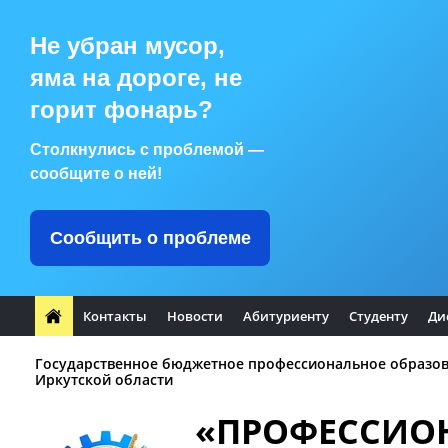
Не убран мусор,
яма на дороге, не
горит фонарь?
Столкнулись с проблемой —
сообщите о ней!
Сообщить о проблеме
Контакты
Новости
Абитуриенту
Студенту
Ди
Государственное бюджетное профессиональное образо
Иркутской области
«ПРОФЕССИО