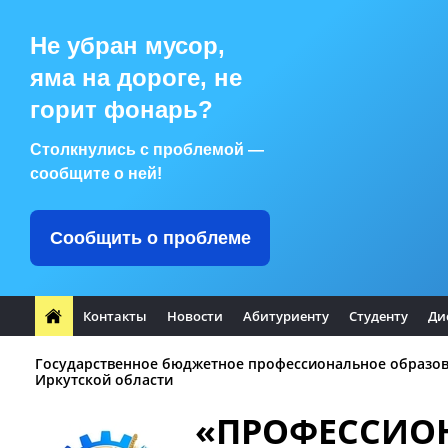
Не убран мусор,
яма на дороге, не
горит фонарь?
Столкнулись с проблемой —
сообщите о ней!
Сообщить о проблеме
Контакты
Новости
Абитуриенту
Студенту
Ди
Государственное бюджетное профессиональное образо
Иркутской области
«ПРОФЕССИО