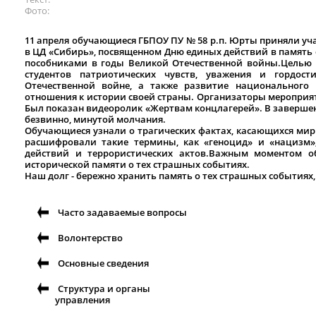
Фото
11 апреля обучающиеся ГБПОУ ПУ № 58 р.п. Юрты приняли уч
в ЦД «Сибирь», посвященном Дню единых действий в память 
пособниками в годы Великой Отечественной войны.Целью
студентов патриотических чувств, уважения и гордо
Отечественной войне, а также развитие национального 
отношения к истории своей страны. Организаторы мероприят
Был показан видеоролик «Жертвам концлагерей». В завершен
безвинно, минутой молчания.
Обучающиеся узнали о трагических фактах, касающихся мирн
расшифровали такие термины, как «геноцид» и «нацизм»
действий и террористических актов.Важным моментом об
исторической памяти о тех страшных событиях.
Наш долг - бережно хранить память о тех страшных событиях,
Часто задаваемые вопросы
Волонтерство
Основные сведения
Структура и органы
управления