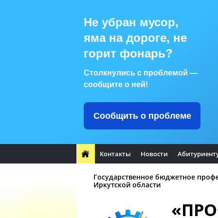
Не убран мусор,
яма на дороге, не
горит фонарь?
Столкнулись с проблемой —
сообщите о ней!
Сообщить о проблеме
Контакты
Новости
Абитуриент
Государственное бюджетное проф
Иркутской области
«ПР