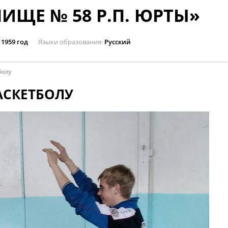
ИЩЕ № 58 Р.П. ЮРТЫ»
1959 год
Языки образования
Русский
болу
АСКЕТБОЛУ