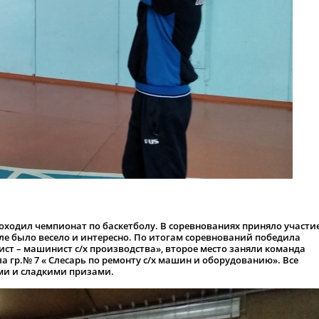
проходил чемпионат по баскетболу. В соревнованиях приняло участие
але было весело и интересно. По итогам соревнований победила
ист – машинист с/х производства», второе место заняли команда
ла гр.№ 7 « Слесарь по ремонту с/х машин и оборудованию». Все
ми и сладкими призами.