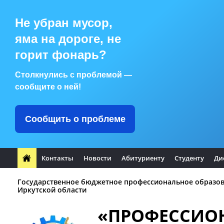
Не убран мусор,
яма на дороге, не
горит фонарь?
Столкнулись с проблемой —
сообщите о ней!
Сообщить о проблеме
Контакты
Новости
Абитуриенту
Студенту
Ди
Государственное бюджетное профессиональное образо
Иркутской области
«ПРОФЕССИО