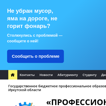
Не убран мусор,
яма на дороге, не
горит фонарь?
Столкнулись с проблемой —
сообщите о ней!
Сообщить о проблеме
Контакты
Новости
Абитуриенту
Студенту
Ди
Государственное бюджетное профессиональное образо
Иркутской области
«ПРОФЕССИО