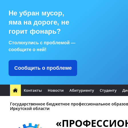
Не убран мусор,
яма на дороге, не
горит фонарь?
Столкнулись с проблемой —
сообщите о ней!
Сообщить о проблеме
Контакты
Новости
Абитуриенту
Студенту
Ди
Государственное бюджетное профессиональное образо
Иркутской области
«ПРОФЕССИО