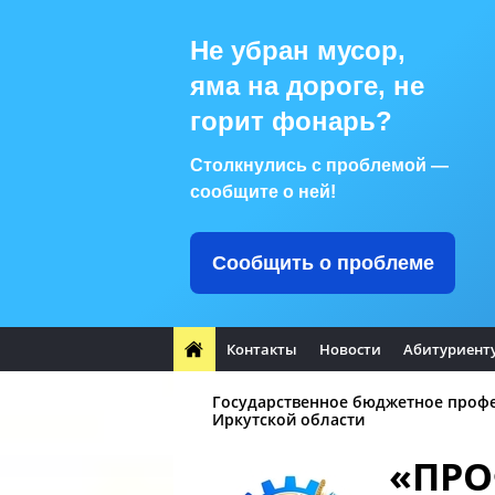
Не убран мусор,
яма на дороге, не
горит фонарь?
Столкнулись с проблемой —
сообщите о ней!
Сообщить о проблеме
Контакты
Новости
Абитуриент
Государственное бюджетное проф
Иркутской области
«ПР