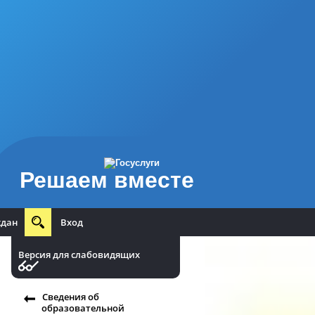
Решаем вместе
ждан
Вход
Версия для слабовидящих
Сведения об
образовательной