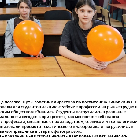
ще поселка Юрты советник директора по воспитанию Зиновкина С.В
овали для студентов лекцию «Рабочие профессии на рынке труда» 
йским обществом «Знание». Студенты погрузились в реальные
иальности сегодня в приоритете, как меняются требования
с профессии, связанные с производством, сервисом и технологиями
анизовали просмотр тематического видеоролика и погрузились в
вания праздника в старых фотографиях.
я – праздник, чья история насчитывает более 130 лет. Менялись