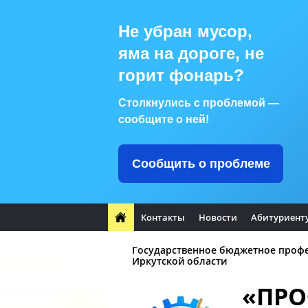
Не убран мусор,
яма на дороге, не
горит фонарь?
Столкнулись с проблемой —
сообщите о ней!
Сообщить о проблеме
Контакты
Новости
Абитуриент
Государственное бюджетное проф
Иркутской области
«ПР