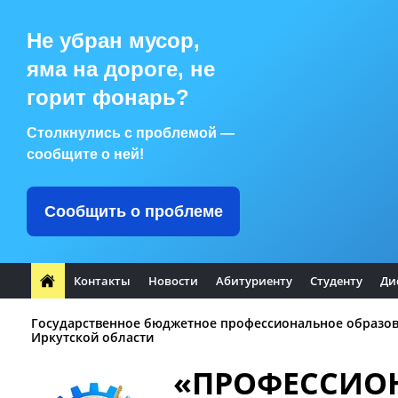
Не убран мусор,
яма на дороге, не
горит фонарь?
Столкнулись с проблемой —
сообщите о ней!
Сообщить о проблеме
Контакты
Новости
Абитуриенту
Студенту
Ди
Государственное бюджетное профессиональное образо
Иркутской области
«ПРОФЕССИО