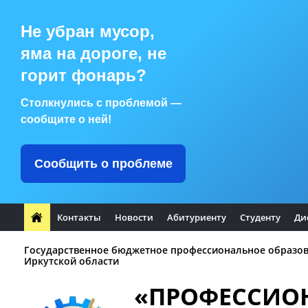
Не убран мусор,
яма на дороге, не
горит фонарь?
Столкнулись с проблемой —
сообщите о ней!
Сообщить о проблеме
Контакты
Новости
Абитуриенту
Студенту
Ди
Государственное бюджетное профессиональное образо
Иркутской области
«ПРОФЕССИО