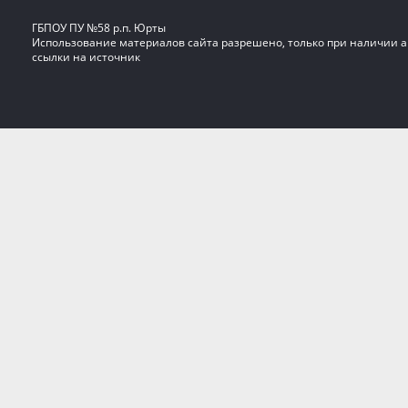
ГБПОУ ПУ №58 р.п. Юрты
Использование материалов сайта разрешено, только при наличии 
ссылки на источник