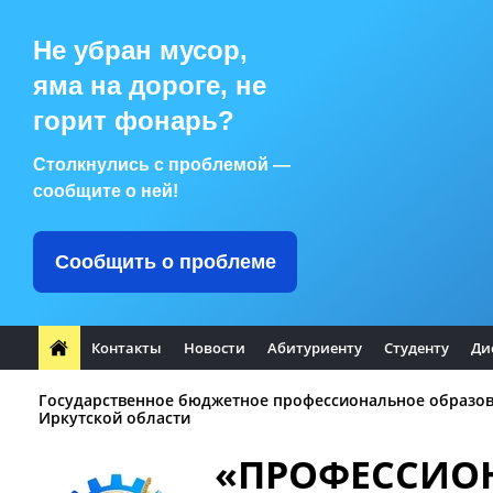
Не убран мусор,
яма на дороге, не
горит фонарь?
Столкнулись с проблемой —
сообщите о ней!
Сообщить о проблеме
Контакты
Новости
Абитуриенту
Студенту
Ди
Государственное бюджетное профессиональное образо
Иркутской области
«ПРОФЕССИО