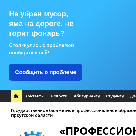
Не убран мусор,
яма на дороге, не
горит фонарь?
Столкнулись с проблемой —
сообщите о ней!
Сообщить о проблеме
Контакты
Новости
Абитуриенту
Студенту
Ди
Государственное бюджетное профессиональное образо
Иркутской области
«ПРОФЕССИО