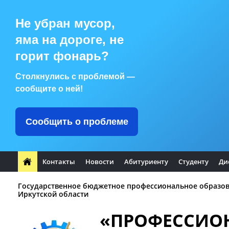
Не убран мусор,
яма на дороге, не
горит фонарь?
Столкнулись с проблемой —
сообщите о ней!
Сообщить о проблеме
Контакты
Новости
Абитуриенту
Студенту
Ди
Государственное бюджетное профессиональное образо
Иркутской области
«ПРОФЕССИО